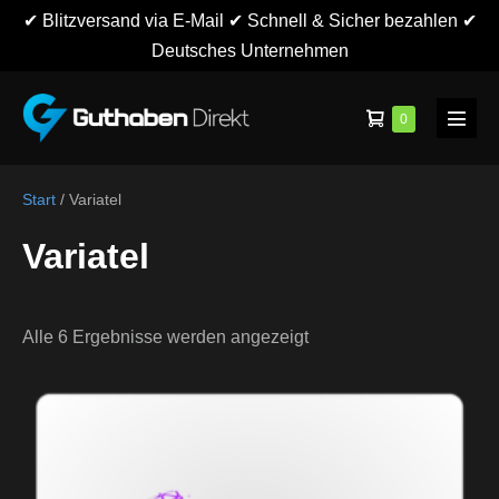
Zum
✔ Blitzversand via E-Mail ✔ Schnell & Sicher bezahlen ✔
Inhalt
Deutsches Unternehmen
springen
Warenkorb
Elemente
0
Menü
im
Schalt
Warenkorb
Start
/ Variatel
Variatel
Alle 6 Ergebnisse werden angezeigt